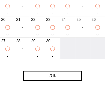
-
-
◯
◯
◯
◯
◯
20
21
22
23
24
25
26
-
-
◯
◯
◯
◯
◯
27
28
29
30
-
◯
◯
◯
戻る