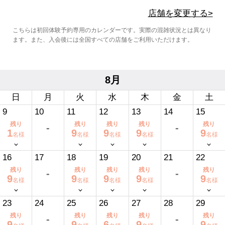
店舗を変更する>
こちらは初回体験予約専用のカレンダーです。実際の混雑状況とは異なり
ます。また、入会後には全国すべての店舗をご利用いただけます。
8月
日
月
火
水
木
金
土
9
10
11
12
13
14
15
-
-
1
9
9
9
9
名様
名様
名様
名様
名様
16
17
18
19
20
21
22
-
-
9
9
9
9
9
名様
名様
名様
名様
名様
23
24
25
26
27
28
29
-
-
9
9
6
9
9