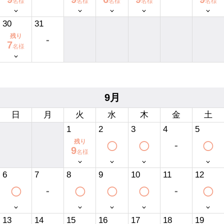
名様
名様
名様
名様
名様
30
31
-
7
名様
9月
日
月
火
水
木
金
土
1
2
3
4
5
-
◯
◯
◯
9
名様
6
7
8
9
10
11
12
-
-
◯
◯
◯
◯
◯
13
14
15
16
17
18
19